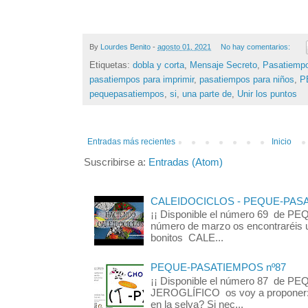
By
Lourdes Benito
-
agosto 01, 2021
No hay comentarios:
Etiquetas:
dobla y corta
,
Mensaje Secreto
,
Pasatiemp
pasatiempos para imprimir
,
pasatiempos para niños
,
P
pequepasatiempos
,
si
,
una parte de
,
Unir los puntos
Entradas más recientes
Inicio
Suscribirse a:
Entradas (Atom)
CALEIDOCICLOS - PEQUE-PASA
¡¡ Disponible el número 69 de 
número de marzo os encontraréis u
bonitos CALE...
PEQUE-PASATIEMPOS nº87
¡¡ Disponible el número 87 de
JEROGLÍFICO os voy a proponer: 
en la selva? Si nec...