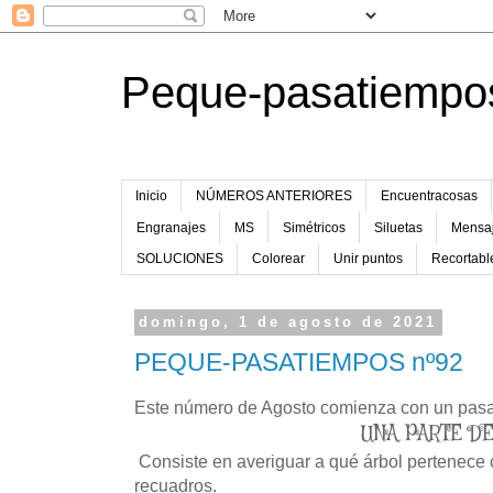
Peque-pasatiempo
Inicio
NÚMEROS ANTERIORES
Encuentracosas
Engranajes
MS
Simétricos
Siluetas
Mensaj
SOLUCIONES
Colorear
Unir puntos
Recortabl
domingo, 1 de agosto de 2021
PEQUE-PASATIEMPOS nº92
Este número de Agosto comienza con un pasat
UNA PARTE DE.
Consiste en averiguar a qué árbol pertenece 
recuadros.